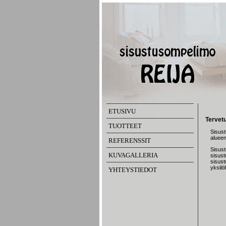
ETUSIVU
Tervetu
TUOTTEET
Sisust
aluee
REFERENSSIT
Sisus
KUVAGALLERIA
sisust
sisustu
yksilö
YHTEYSTIEDOT