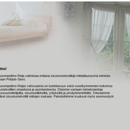
loa!
usompelimo Reija valmistaa erilaisia sisustustekstiilejä mittatilaustyönä toiminta-
naan Pohjois-Savo.
tusompelimo Reijan vahvuutena on luotettavuus sekä vuosikymmenten kokemus
ustekstiilien ompelusta ja asentamisesta. Otamme vastaan toimeksiantoja
ssuunnittelijoilta, sisustusliikkeiltä, yrityksiltä ja yksityishenkilöiltä. Toteutamme
lliset sisustustekstiilit mittojen mukaan. Palveluihimme kuuluvat myös asennustyöt.