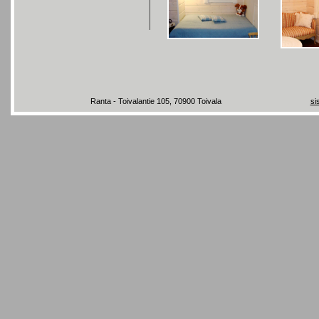
Ranta - Toivalantie 105, 70900 Toivala
si