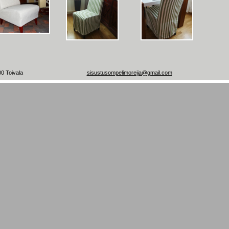
00 Toivala
sisustusompelimoreija@gmail.com